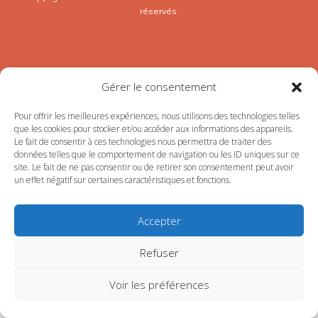
réservés.
Gérer le consentement
Pour offrir les meilleures expériences, nous utilisons des technologies telles
que les cookies pour stocker et/ou accéder aux informations des appareils.
Le fait de consentir à ces technologies nous permettra de traiter des
données telles que le comportement de navigation ou les ID uniques sur ce
site. Le fait de ne pas consentir ou de retirer son consentement peut avoir
un effet négatif sur certaines caractéristiques et fonctions.
Accepter
Refuser
Voir les préférences